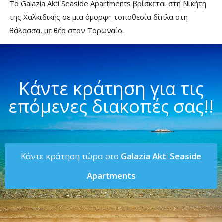
Το Galazia Akti Seaside Apartments βρίσκεται στη Νικήτη
της Χαλκιδικής σε μια όμορφη τοποθεσία δίπλα στη
θάλασσα, με θέα στον Τορωναίο.
Κάντε κράτηση για τις
επόμενες διακοπές σας!!
Κάντε κράτηση τώρα στο
Galazia Akti Seaside
Apartments