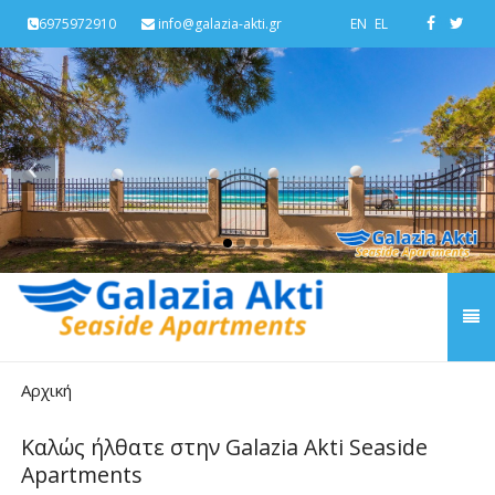
6975972910
info@galazia-akti.gr
EN
EL
‹
›
Αρχική
Καλώς ήλθατε στην Galazia Akti Seaside
Apartments