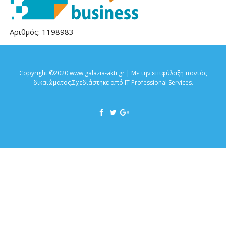
Αριθμός: 1198983
Copyright ©2020 www.galazia-akti.gr | Με την επιφύλαξη παντός
δικαιώματος.Σχεδιάστηκε από
IT Professional Services
.